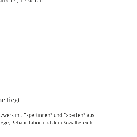
beitet, die sich an
e liegt
etzwerk mit Expertinnen* und Experten* aus
lege, Rehabilitation und dem Sozialbereich.