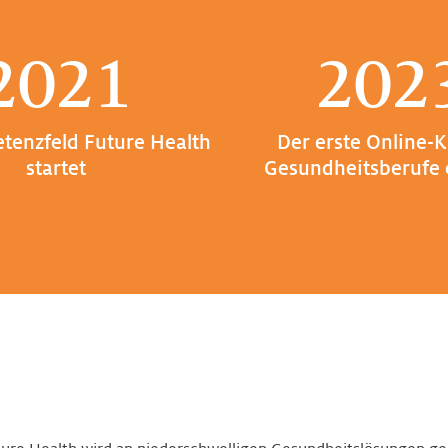
2021
202
tenzfeld Future Health
Der erste Online-K
startet
Gesundheitsberufe 