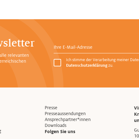
sletter
Ihre E-Mail-Adresse
alle relevanten
Ich stimme der Verarbeitung meiner Dat
erreichischen
Datenschutzerklärung
zu.
Presse
V
Presseaussendungen
Kr
Ansprechpartner*innen
u
Downloads
Gu
g
Folgen Sie uns
10