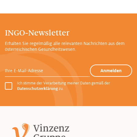
INGO-Newsletter
Erhalten Sie regelmäßig alle relevanten Nachrichten aus dem
österreichischen Gesundheitswesen.
Ihre E-Mail-Adresse
Anmelden
Ich stimme der Verarbeitung meiner Daten gemäß der
Datenschutzerklärung
zu.