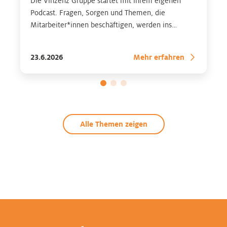
Die Vinzenz Gruppe startet mit ihrem eigenen
Podcast. Fragen, Sorgen und Themen, die
Mitarbeiter*innen beschäftigen, werden ins
Gespräch gebracht – mit Expertinnen* und
Experten* aus dem Gesundheitsbereich. Zu finden
23.6.2026
Mehr erfahren
auf allen gängigen Streaming-Plattformen
Alle Themen zeigen