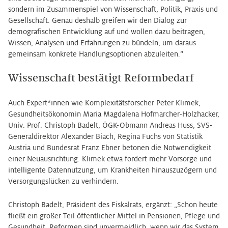
sondern im Zusammenspiel von Wissenschaft, Politik, Praxis und
Gesellschaft. Genau deshalb greifen wir den Dialog zur
demografischen Entwicklung auf und wollen dazu beitragen,
Wissen, Analysen und Erfahrungen zu bündeln, um daraus
gemeinsam konkrete Handlungsoptionen abzuleiten.“
Wissenschaft bestätigt Reformbedarf
Auch Expert*innen wie Komplexitätsforscher Peter Klimek,
Gesundheitsökonomin Maria Magdalena Hofmarcher-Holzhacker,
Univ. Prof. Christoph Badelt, ÖGK-Obmann Andreas Huss, SVS-
Generaldirektor Alexander Biach, Regina Fuchs von Statistik
Austria und Bundesrat Franz Ebner betonen die Notwendigkeit
einer Neuausrichtung. Klimek etwa fordert mehr Vorsorge und
intelligente Datennutzung, um Krankheiten hinauszuzögern und
Versorgungslücken zu verhindern.
Christoph Badelt, Präsident des Fiskalrats, ergänzt: „Schon heute
fließt ein großer Teil öffentlicher Mittel in Pensionen, Pflege und
Gesundheit. Reformen sind unvermeidlich, wenn wir das System