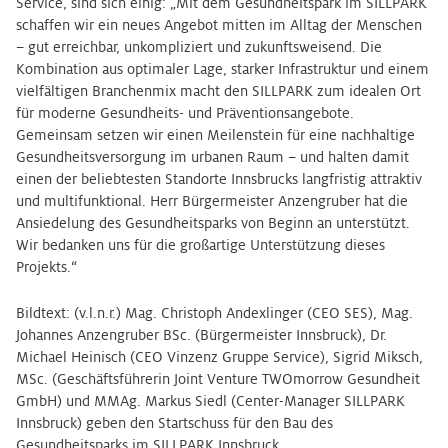
Service, sind sich einig: „Mit dem Gesundheitspark im SILLPARK
schaffen wir ein neues Angebot mitten im Alltag der Menschen
– gut erreichbar, unkompliziert und zukunftsweisend. Die
Kombination aus optimaler Lage, starker Infrastruktur und einem
vielfältigen Branchenmix macht den SILLPARK zum idealen Ort
für moderne Gesundheits- und Präventionsangebote.
Gemeinsam setzen wir einen Meilenstein für eine nachhaltige
Gesundheitsversorgung im urbanen Raum – und halten damit
einen der beliebtesten Standorte Innsbrucks langfristig attraktiv
und multifunktional. Herr Bürgermeister Anzengruber hat die
Ansiedelung des Gesundheitsparks von Beginn an unterstützt.
Wir bedanken uns für die großartige Unterstützung dieses
Projekts.“
Bildtext: (v.l.n.r.) Mag. Christoph Andexlinger (CEO SES), Mag.
Johannes Anzengruber BSc. (Bürgermeister Innsbruck), Dr.
Michael Heinisch (CEO Vinzenz Gruppe Service), Sigrid Miksch,
MSc. (Geschäftsführerin Joint Venture TWOmorrow Gesundheit
GmbH) und MMAg. Markus Siedl (Center-Manager SILLPARK
Innsbruck) geben den Startschuss für den Bau des
Gesundheitsparks im SILLPARK Innsbruck.